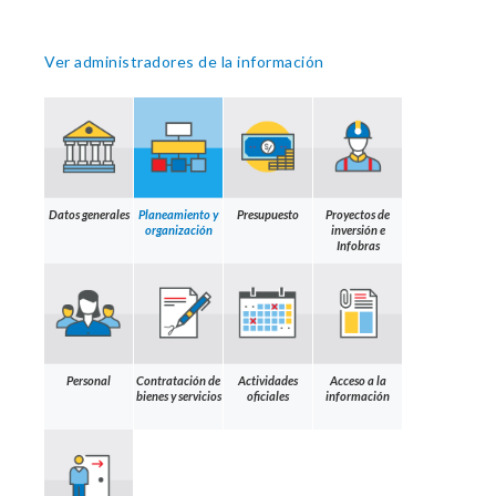
Ver administradores de la información
Datos generales
Planeamiento y
Presupuesto
Proyectos de
organización
inversión e
Infobras
Personal
Contratación de
Actividades
Acceso a la
bienes y servicios
oficiales
información