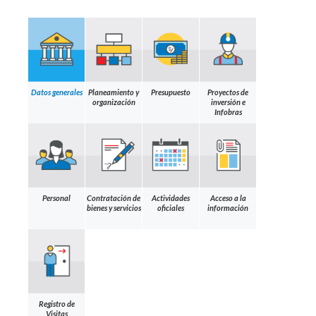
Datos generales
Planeamiento y
Presupuesto
Proyectos de
organización
inversión e
Infobras
Personal
Contratación de
Actividades
Acceso a la
bienes y servicios
oficiales
información
Registro de
Visitas