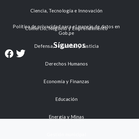
Ciencia, Tecnología e Innovación
Política de privacidad para el manejo de datos en
Comercio, Negocio y Emprendimiento
Gob.pe
Síguenos
Defensa, Seguridad y Justicia
Derechos Humanos
Economía y Finanzas
Educación
Energía y Minas
Gestión municipal