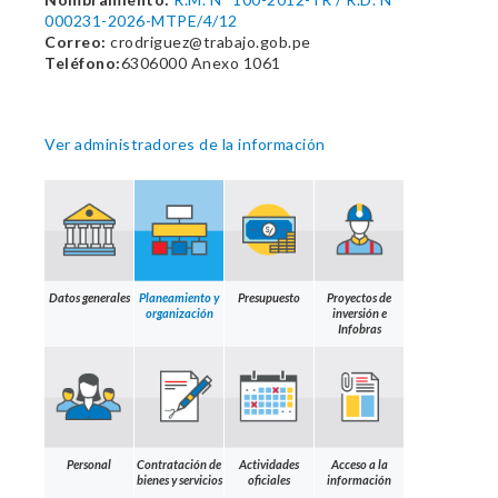
000231-2026-MTPE/4/12
Correo:
crodriguez@trabajo.gob.pe
Teléfono:
6306000 Anexo 1061
Ver administradores de la información
Datos generales
Planeamiento y
Presupuesto
Proyectos de
organización
inversión e
Infobras
Personal
Contratación de
Actividades
Acceso a la
bienes y servicios
oficiales
información