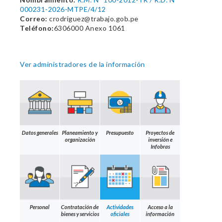
000231-2026-MTPE/4/12
Correo:
crodriguez@trabajo.gob.pe
Teléfono:
6306000 Anexo 1061
Ver administradores de la información
Datos generales
Planeamiento y
Presupuesto
Proyectos de
organización
inversión e
Infobras
Personal
Contratación de
Actividades
Acceso a la
bienes y servicios
oficiales
información