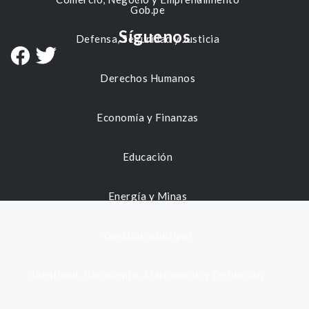
Gob.pe
Síguenos
Defensa, Seguridad y Justicia
Derechos Humanos
Economía y Finanzas
Educación
Energía y Minas
Gestión municipal
Identidad, Nacimiento, Matrimonio y Defunción