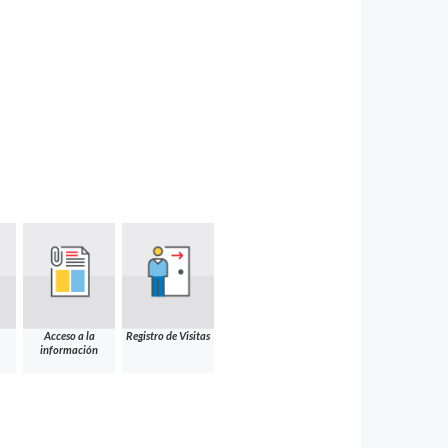
Acceso a la
Registro de Visitas
información