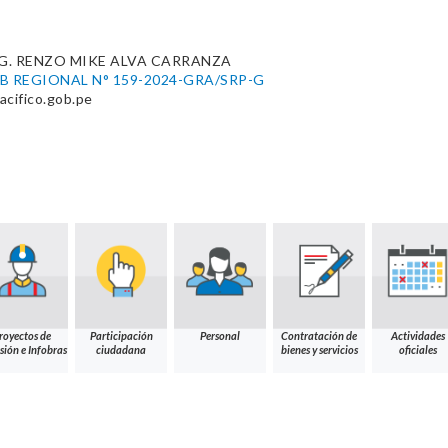
G. RENZO MIKE ALVA CARRANZA
 REGIONAL N° 159-2024-GRA/SRP-G
cifico.gob.pe
royectos de
Participación
Personal
Contratación de
Actividades
sión e Infobras
ciudadana
bienes y servicios
oficiales