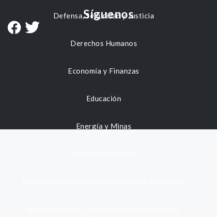
Síguenos
Defensa, Seguridad y Justicia
Derechos Humanos
Economía y Finanzas
Educación
Energía y Minas
Gestión municipal
Identidad, Nacimiento, Matrimonio y Defunción
Infraestructura, Comunicaciones y Servicios