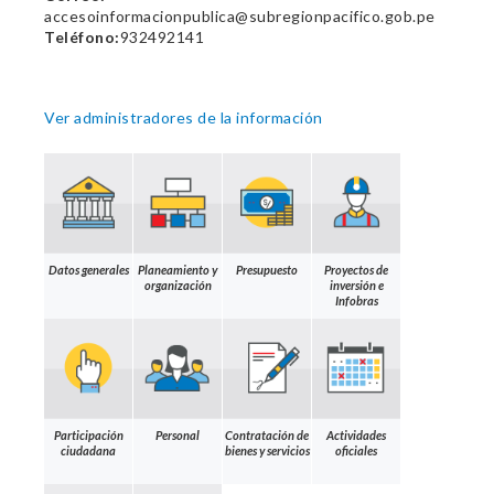
accesoinformacionpublica@subregionpacifico.gob.pe
Teléfono:
932492141
Ver administradores de la información
Datos generales
Planeamiento y
Presupuesto
Proyectos de
organización
inversión e
Infobras
Participación
Personal
Contratación de
Actividades
ciudadana
bienes y servicios
oficiales