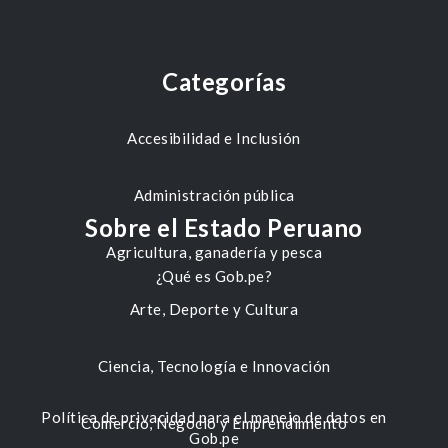
Categorías
Accesibilidad e Inclusión
Administración pública
Sobre el Estado Peruano
Agricultura, ganadería y pesca
¿Qué es Gob.pe?
Arte, Deporte y Cultura
Ciencia, Tecnología e Innovación
Política de privacidad para el manejo de datos en
Comercio, Negocio y Emprendimiento
Gob.pe