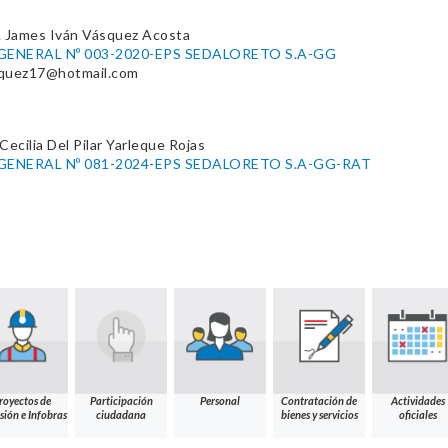
. James Iván Vásquez Acosta
ENERAL Nº 003-2020-EPS SEDALORETO S.A-GG
squez17@hotmail.com
Cecilia Del Pilar Yarleque Rojas
ENERAL Nº 081-2024-EPS SEDALORETO S.A-GG-RAT
royectos de
Participación
Personal
Contratación de
Actividades
sión e Infobras
ciudadana
bienes y servicios
oficiales