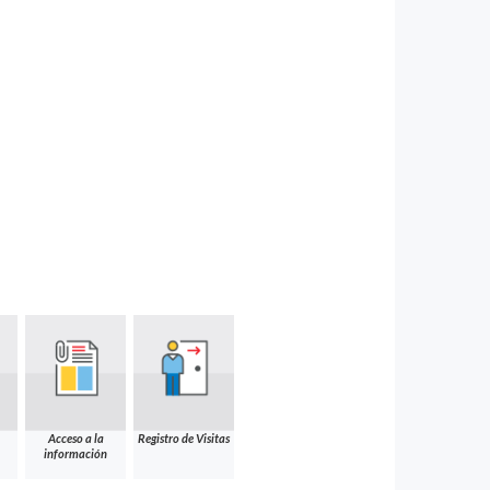
Acceso a la
Registro de Visitas
información