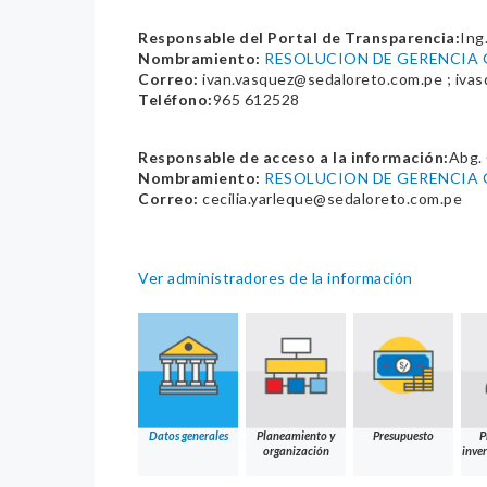
Responsable del Portal de Transparencia:
Ing
Nombramiento:
RESOLUCION DE GERENCIA G
Correo:
ivan.vasquez@sedaloreto.com.pe ; iva
Teléfono:
965 612528
Responsable de acceso a la información:
Abg. 
Nombramiento:
RESOLUCION DE GERENCIA G
Correo:
cecilia.yarleque@sedaloreto.com.pe
Ver administradores de la información
Datos generales
Planeamiento y
Presupuesto
P
organización
inver