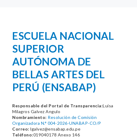
ESCUELA NACIONAL
SUPERIOR
AUTÓNOMA DE
BELLAS ARTES DEL
PERÚ (ENSABAP)
Responsable del Portal de Transparencia:
Luisa
Milagros Galvez Angulo
Nombramiento:
Resolución de Comisión
Organizadora N.° 004-2026-UNABAP-CO/P
Correo:
lgalvez@ensabap.edu.pe
Teléfono:
019040178 Anexo 146