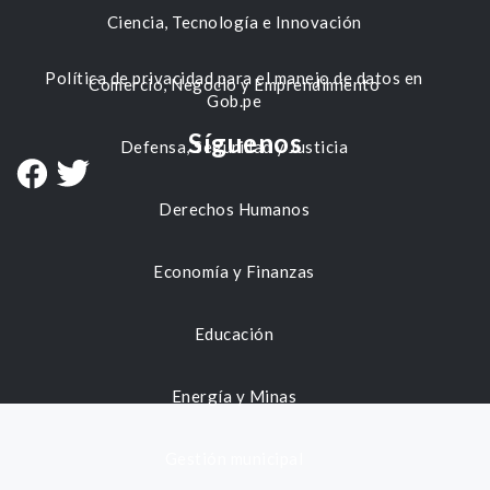
Ciencia, Tecnología e Innovación
Política de privacidad para el manejo de datos en
Comercio, Negocio y Emprendimiento
Gob.pe
Síguenos
Defensa, Seguridad y Justicia
Derechos Humanos
Economía y Finanzas
Educación
Energía y Minas
Gestión municipal