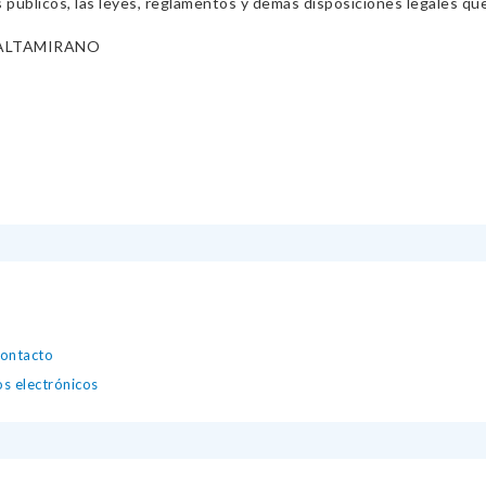
s públicos, las leyes, reglamentos y demás disposiciones legales qu
 ALTAMIRANO
contacto
os electrónicos