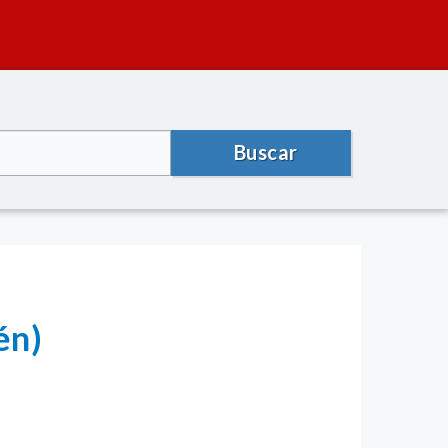
Buscar
én)