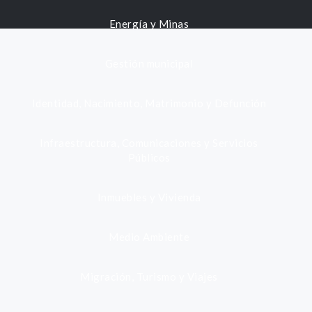
Energía y Minas
Gestión municipal
Identidad, Nacimiento, Matrimonio y Defunción
Infraestructura, Comunicaciones y Servicios
Públicos
Inmuebles y Vivienda
Medio Ambiente
Migración, Turismo y Viajes