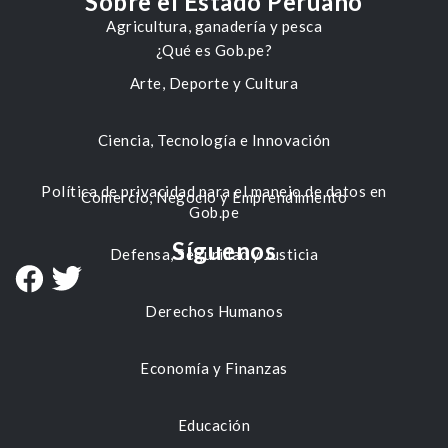
Sobre el Estado Peruano
Agricultura, ganadería y pesca
¿Qué es Gob.pe?
Arte, Deporte y Cultura
Ciencia, Tecnología e Innovación
Política de privacidad para el manejo de datos en
Comercio, Negocio y Emprendimiento
Gob.pe
Síguenos
Defensa, Seguridad y Justicia
Derechos Humanos
Economía y Finanzas
Educación