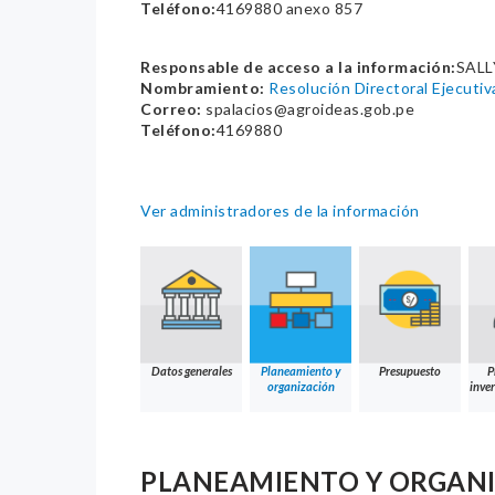
Teléfono:
4169880 anexo 857
Responsable de acceso a la información:
SALL
Nombramiento:
Resolución Directoral Ejec
Correo:
spalacios@agroideas.gob.pe
Teléfono:
4169880
Ver administradores de la información
Datos generales
Planeamiento y
Presupuesto
P
organización
inver
PLANEAMIENTO Y ORGAN