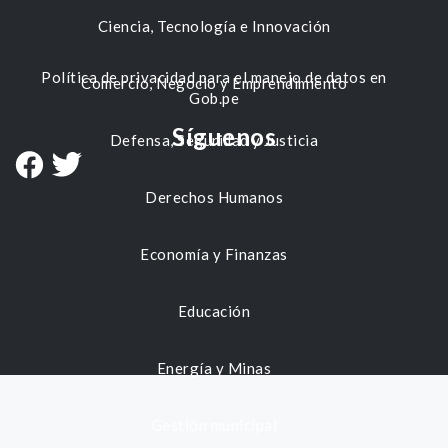
Ciencia, Tecnología e Innovación
Política de privacidad para el manejo de datos en
Comercio, Negocio y Emprendimiento
Gob.pe
Síguenos
Defensa, Seguridad y Justicia
Derechos Humanos
Economía y Finanzas
Educación
Energía y Minas
Gestión municipal