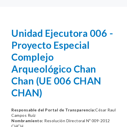
Unidad Ejecutora 006 -
Proyecto Especial
Complejo
Arqueológico Chan
Chan (UE 006 CHAN
CHAN)
Responsable del Portal de Transparencia:
César Raul
Campos Ruiz
Nombramiento:
Resolución Directoral Nº 009-2012
CHCH