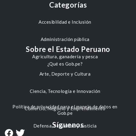
Categorías
Accesibilidad e Inclusión
Administración pública
Sobre el Estado Peruano
Agricultura, ganadería y pesca
¿Qué es Gob.pe?
Arte, Deporte y Cultura
Ciencia, Tecnología e Innovación
Política de privacidad para el manejo de datos en
Comercio, Negocio y Emprendimiento
Gob.pe
Síguenos
Defensa, Seguridad y Justicia