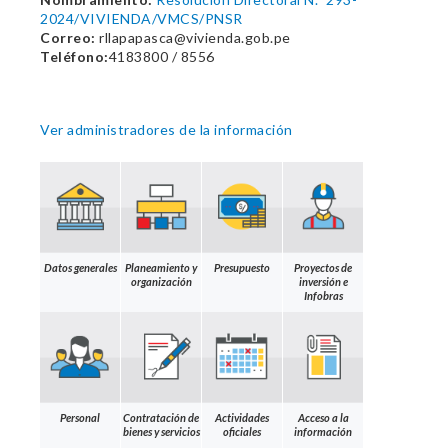
2024/VIVIENDA/VMCS/PNSR
Correo:
rllapapasca@vivienda.gob.pe
Teléfono:
4183800 / 8556
Ver administradores de la información
Datos generales
Planeamiento y
Presupuesto
Proyectos de
organización
inversión e
Infobras
Personal
Contratación de
Actividades
Acceso a la
bienes y servicios
oficiales
información