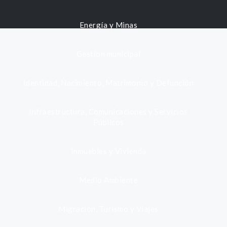
Energía y Minas
Gestión municipal
Identidad, Nacimiento, Matrimonio y Defunción
Infraestructura, Comunicaciones y Servicios
Públicos
Inmuebles y Vivienda
Medio Ambiente
Migración, Turismo y Viajes