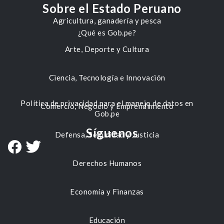
Sobre el Estado Peruano
Agricultura, ganadería y pesca
¿Qué es Gob.pe?
Arte, Deporte y Cultura
Ciencia, Tecnología e Innovación
Política de privacidad para el manejo de datos en
Comercio, Negocio y Emprendimiento
Gob.pe
Síguenos
Defensa, Seguridad y Justicia
Derechos Humanos
Economía y Finanzas
Educación