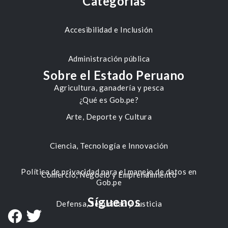
Categorías
Accesibilidad e Inclusión
Administración pública
Sobre el Estado Peruano
Agricultura, ganadería y pesca
¿Qué es Gob.pe?
Arte, Deporte y Cultura
Ciencia, Tecnología e Innovación
Política de privacidad para el manejo de datos en
Comercio, Negocio y Emprendimiento
Gob.pe
Síguenos
Defensa, Seguridad y Justicia