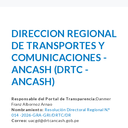
DIRECCION REGIONAL
DE TRANSPORTES Y
COMUNICACIONES -
ANCASH (DRTC -
ANCASH)
Responsable del Portal de Transparencia:
Danmer
Franz Albornoz Arnao
Nombramiento:
Resolución Directoral Regional N.°
014 -2026-GRA-GRI/DRTC/DR
Correo:
uacgd@drtcancash.gob.pe