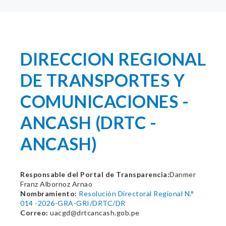
DIRECCION REGIONAL
DE TRANSPORTES Y
COMUNICACIONES -
ANCASH (DRTC -
ANCASH)
Responsable del Portal de Transparencia:
Danmer
Franz Albornoz Arnao
Nombramiento:
Resolución Directoral Regional N.°
014 -2026-GRA-GRI/DRTC/DR
Correo:
uacgd@drtcancash.gob.pe