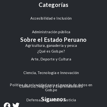
Categorías
Accesibilidad e Inclusión
Administración pública
Sobre el Estado Peruano
Agricultura, ganadería y pesca
¿Qué es Gob.pe?
Arte, Deporte y Cultura
Ciencia, Tecnología e Innovación
Política de privacidad para el manejo de datos en
Comercio, Negocio y Emprendimiento
Gob.pe
Síguenos
Defensa, Seguridad y Justicia