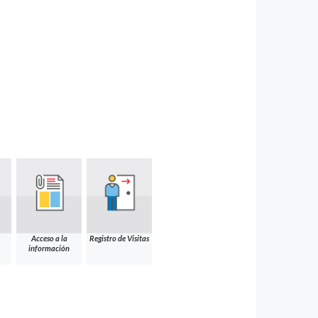
Acceso a la
Registro de Visitas
información