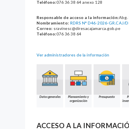
Teléfono:
076 36 38 64 anexo 128
Responsable de acceso a la información:
Abg.
Nombramiento:
RDRS N° D46-2026-GR.CAJ/
Correo:
sravinesc@diresacajamarca.gob.pe
Teléfono:
076 36 38 64
Ver administradores de la información
Datos generales
Planeamiento y
Presupuesto
P
organización
inver
ACCESO A LA INFORMACI