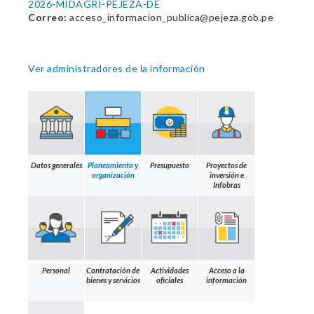
2026-MIDAGRI-PEJEZA-DE
Correo:
acceso_informacion_publica@pejeza.gob.pe
Ver administradores de la información
Datos generales
Planeamiento y
Presupuesto
Proyectos de
organización
inversión e
Infobras
Personal
Contratación de
Actividades
Acceso a la
bienes y servicios
oficiales
información