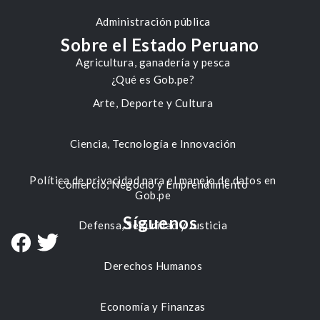
Administración pública
Sobre el Estado Peruano
Agricultura, ganadería y pesca
¿Qué es Gob.pe?
Arte, Deporte y Cultura
Ciencia, Tecnología e Innovación
Política de privacidad para el manejo de datos en
Comercio, Negocio y Emprendimiento
Gob.pe
Síguenos
Defensa, Seguridad y Justicia
Derechos Humanos
Economía y Finanzas