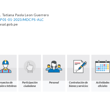
. Tatiana Paola Leon Guerrero
°01-01-2023/MDCPS-ALC
sal.gob.pe
royectos de
Participación
Personal
Contratación de
Actividades
sión e Infobras
ciudadana
bienes y servicios
oficiales