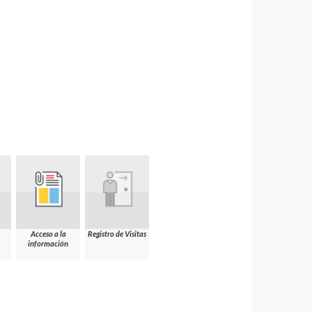
Acceso a la
Registro de Visitas
información