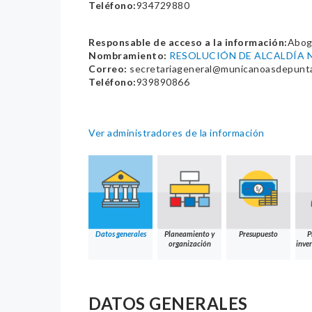
Teléfono:
934729880
Responsable de acceso a la información:
Abog
Nombramiento:
RESOLUCIÓN DE ALCALDÍA N
Correo:
secretariageneral@municanoasdepunta
Teléfono:
939890866
Ver administradores de la información
Datos generales
Planeamiento y
Presupuesto
P
organización
inver
DATOS GENERALES