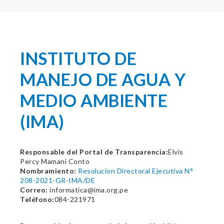
INSTITUTO DE
MANEJO DE AGUA Y
MEDIO AMBIENTE
(IMA)
Responsable del Portal de Transparencia:
Elvis
Percy Mamani Conto
Nombramiento:
Resolucion Directoral Ejecutiva N°
208-2021-GR-IMA/DE
Correo:
informatica@ima.org.pe
Teléfono:
084-221971