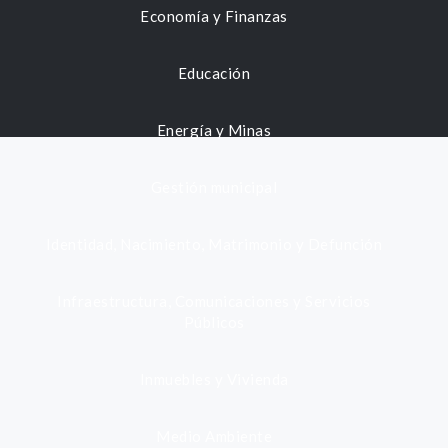
Economía y Finanzas
Educación
Energía y Minas
Gestión municipal
Identidad, Nacimiento, Matrimonio y Defunción
Infraestructura, Comunicaciones y Servicios
Públicos
Inmuebles y Vivienda
Medio Ambiente