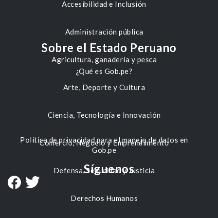
Accesibilidad e Inclusión
Administración pública
Sobre el Estado Peruano
Agricultura, ganadería y pesca
¿Qué es Gob.pe?
Arte, Deporte y Cultura
Ciencia, Tecnología e Innovación
Política de privacidad para el manejo de datos en
Comercio, Negocio y Emprendimiento
Gob.pe
Síguenos
Defensa, Seguridad y Justicia
Derechos Humanos