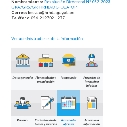
Nombramiento:
Resolución Directoral N° 052-2023--
GRA/GRS/GR-HRHD/DG-OEA-OP
Correo:
lmezao@hrhdaqp.gob.pe
Teléfono:
054-219702 - 277
Ver administradores de la información
Datos generales
Planeamiento y
Presupuesto
Proyectos de
organización
inversión e
Infobras
Personal
Contratación de
Actividades
Acceso a la
bienes y servicios
oficiales
información