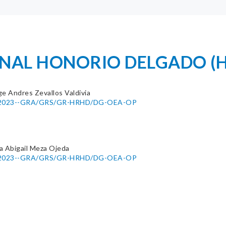
IONAL HONORIO DELGADO (
ge Andres Zevallos Valdivia
052-2023--GRA/GRS/GR-HRHD/DG-OEA-OP
na Abigail Meza Ojeda
052-2023--GRA/GRS/GR-HRHD/DG-OEA-OP