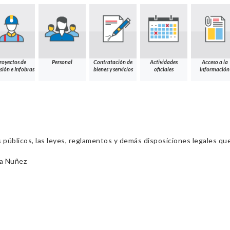
royectos de
Personal
Contratación de
Actividades
Acceso a la
sión e Infobras
bienes y servicios
oficiales
información
s públicos, las leyes, reglamentos y demás disposiciones legales qu
na Nuñez