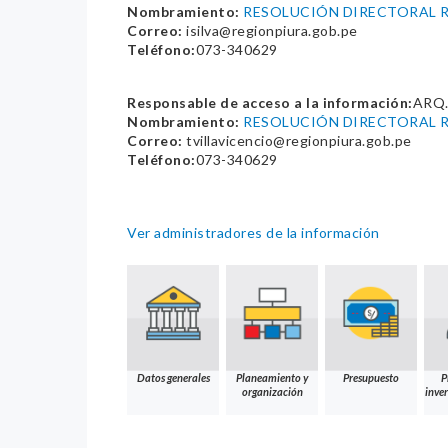
Nombramiento:
RESOLUCIÓN DIRECTORAL R
Correo:
isilva@regionpiura.gob.pe
Teléfono:
073-340629
Responsable de acceso a la información:
ARQ
Nombramiento:
RESOLUCIÓN DIRECTORAL R
Correo:
tvillavicencio@regionpiura.gob.pe
Teléfono:
073-340629
Ver administradores de la información
Datos generales
Planeamiento y
Presupuesto
P
organización
inver