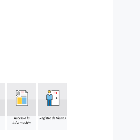
Acceso a la
Registro de Visitas
información