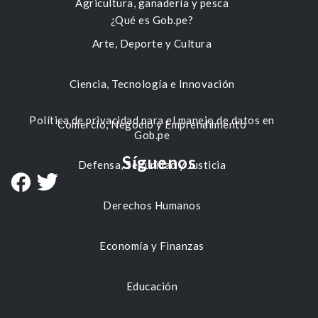
Agricultura, ganadería y pesca
¿Qué es Gob.pe?
Arte, Deporte y Cultura
Ciencia, Tecnología e Innovación
Política de privacidad para el manejo de datos en
Comercio, Negocio y Emprendimiento
Gob.pe
Síguenos
Defensa, Seguridad y Justicia
Derechos Humanos
Economía y Finanzas
Educación