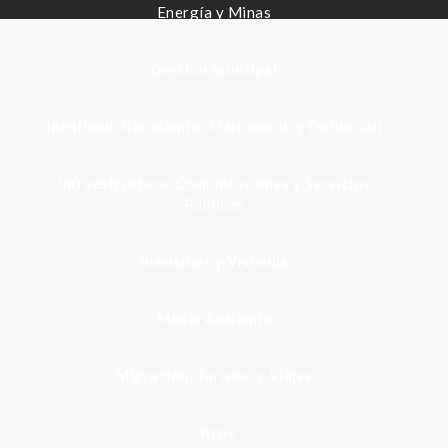
Energía y Minas
Gestión municipal
Identidad, Nacimiento, Matrimonio y Defunción
Infraestructura, Comunicaciones y Servicios
Públicos
Inmuebles y Vivienda
Medio Ambiente
Migración, Turismo y Viajes
Otros