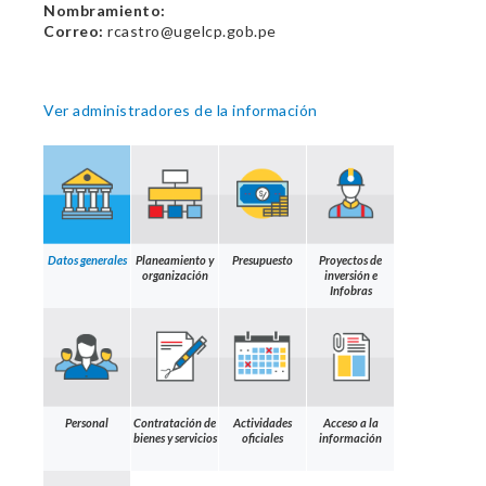
Nombramiento:
Correo:
rcastro@ugelcp.gob.pe
Ver administradores de la información
Datos generales
Planeamiento y
Presupuesto
Proyectos de
organización
inversión e
Infobras
Personal
Contratación de
Actividades
Acceso a la
bienes y servicios
oficiales
información