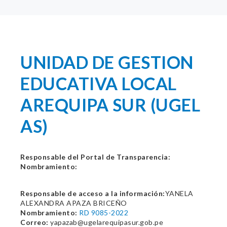
UNIDAD DE GESTION
EDUCATIVA LOCAL
AREQUIPA SUR (UGEL
AS)
Responsable del Portal de Transparencia:
Nombramiento:
Responsable de acceso a la información:
YANELA
ALEXANDRA APAZA BRICEÑO
Nombramiento:
RD 9085-2022
Correo:
yapazab@ugelarequipasur.gob.pe