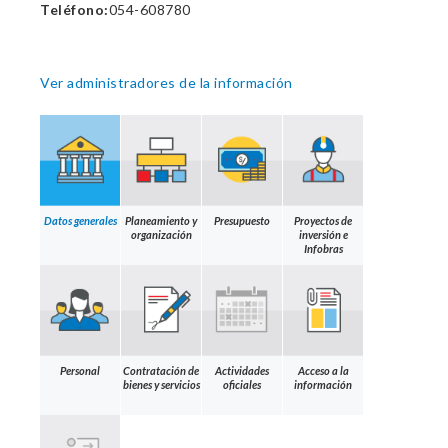
Teléfono:
054-608780
Ver administradores de la información
Datos generales
Planeamiento y
Presupuesto
Proyectos de
organización
inversión e
Infobras
Personal
Contratación de
Actividades
Acceso a la
bienes y servicios
oficiales
información