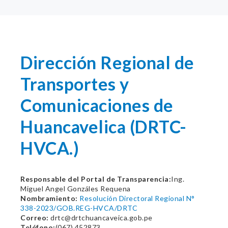
Dirección Regional de
Transportes y
Comunicaciones de
Huancavelica (DRTC-
HVCA.)
Responsable del Portal de Transparencia:
Ing.
Miguel Angel Gonzáles Requena
Nombramiento:
Resolución Directoral Regional N°
338-2023/GOB.REG-HVCA/DRTC
Correo:
drtc@drtchuancaveica.gob.pe
Teléfono:
(067) 452873