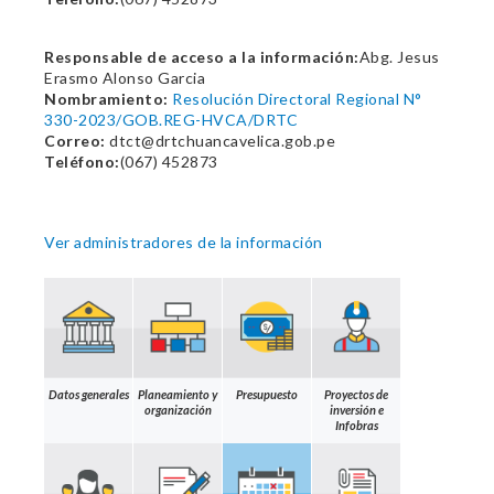
Responsable de acceso a la información:
Abg. Jesus
Erasmo Alonso Garcia
Nombramiento:
Resolución Directoral Regional N°
330-2023/GOB.REG-HVCA/DRTC
Correo:
dtct@drtchuancavelica.gob.pe
Teléfono:
(067) 452873
Ver administradores de la información
Datos generales
Planeamiento y
Presupuesto
Proyectos de
organización
inversión e
Infobras