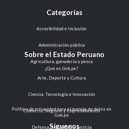
Categorías
Accesibilidad e Inclusión
Administración pública
Sobre el Estado Peruano
Agricultura, ganadería y pesca
¿Qué es Gob.pe?
Arte, Deporte y Cultura
Ciencia, Tecnología e Innovación
Política de privacidad para el manejo de datos en
Comercio, Negocio y Emprendimiento
Gob.pe
Síguenos
Defensa, Seguridad y Justicia