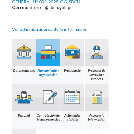
GENERAL N° 004-2025-GG-SBCH
Correo:
otorres@sbch.gob.pe
Ver administradores de la información
Datos generales
Planeamiento y
Presupuesto
Proyectos de
organización
inversión e
Infobras
Personal
Contratación de
Actividades
Acceso a la
bienes y servicios
oficiales
información