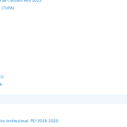
a de Chiclayo Año 2022
s (TUPA)
O
IO
A
ico Institucional- PEI 2018-2020