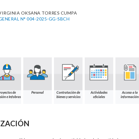
 VIRGINIA OKSANA TORRES CUMPA
GENERAL N° 004-2025-GG-SBCH
royectos de
Personal
Contratación de
Actividades
Acceso a la
sión e Infobras
bienes y servicios
oficiales
información
IZACIÓN