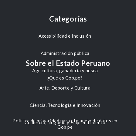
Categorías
Accesibilidad e Inclusión
Administración pública
Sobre el Estado Peruano
Agricultura, ganadería y pesca
¿Qué es Gob.pe?
Arte, Deporte y Cultura
Ciencia, Tecnología e Innovación
Política de privacidad para el manejo de datos en
Comercio, Negocio y Emprendimiento
Gob.pe