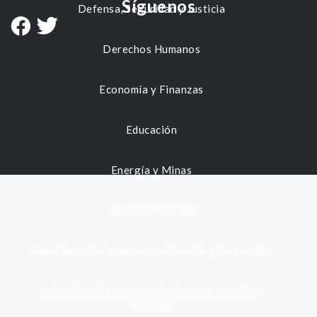
Síguenos
Defensa, Seguridad y Justicia
Derechos Humanos
Economía y Finanzas
Educación
Energía y Minas
Gestión municipal
Identidad, Nacimiento, Matrimonio y Defunción
Infraestructura, Comunicaciones y Servicios
Públicos