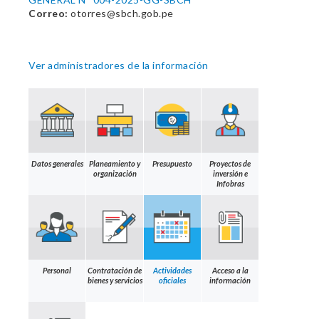
Correo:
otorres@sbch.gob.pe
Ver administradores de la información
Datos generales
Planeamiento y
Presupuesto
Proyectos de
organización
inversión e
Infobras
Personal
Contratación de
Actividades
Acceso a la
bienes y servicios
oficiales
información