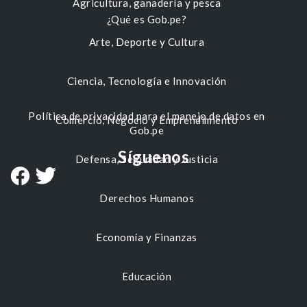
Agricultura, ganadería y pesca
¿Qué es Gob.pe?
Arte, Deporte y Cultura
Ciencia, Tecnología e Innovación
Política de privacidad para el manejo de datos en
Comercio, Negocio y Emprendimiento
Gob.pe
Síguenos
Defensa, Seguridad y Justicia
Derechos Humanos
Economía y Finanzas
Educación