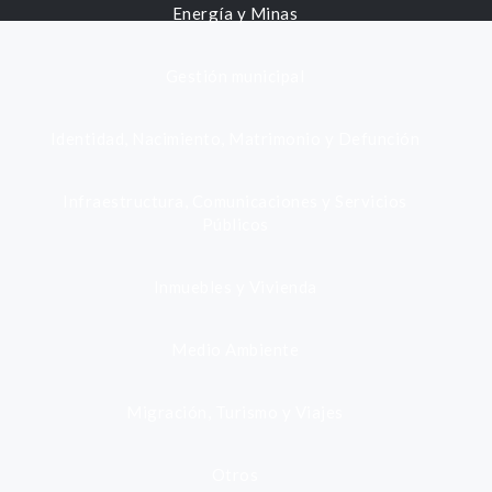
Energía y Minas
Gestión municipal
Identidad, Nacimiento, Matrimonio y Defunción
Infraestructura, Comunicaciones y Servicios
Públicos
Inmuebles y Vivienda
Medio Ambiente
Migración, Turismo y Viajes
Otros