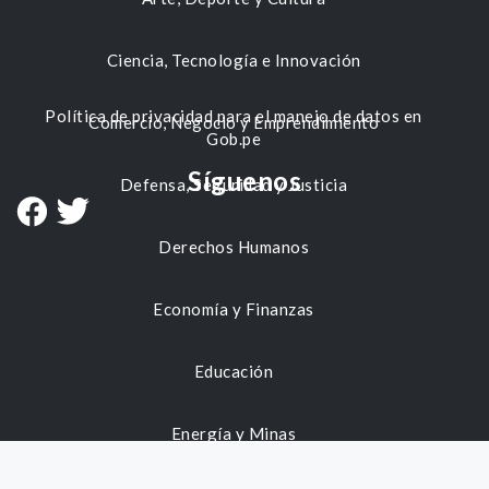
Ciencia, Tecnología e Innovación
Política de privacidad para el manejo de datos en
Comercio, Negocio y Emprendimiento
Gob.pe
Síguenos
Defensa, Seguridad y Justicia
Derechos Humanos
Economía y Finanzas
Educación
Energía y Minas