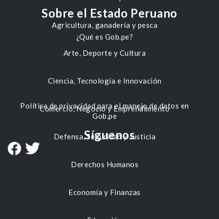
Sobre el Estado Peruano
Agricultura, ganadería y pesca
¿Qué es Gob.pe?
Arte, Deporte y Cultura
Ciencia, Tecnología e Innovación
Política de privacidad para el manejo de datos en
Comercio, Negocio y Emprendimiento
Gob.pe
Síguenos
Defensa, Seguridad y Justicia
Derechos Humanos
Economía y Finanzas