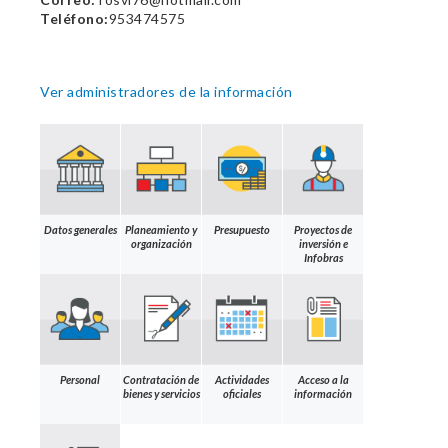
Teléfono:
953474575
Ver administradores de la información
Datos generales
Planeamiento y
Presupuesto
Proyectos de
organización
inversión e
Infobras
Personal
Contratación de
Actividades
Acceso a la
bienes y servicios
oficiales
información