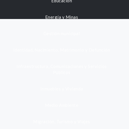
Educación
Energía y Minas
Gestión municipal
Identidad, Nacimiento, Matrimonio y Defunción
Infraestructura, Comunicaciones y Servicios
Públicos
Inmuebles y Vivienda
Medio Ambiente
Migración, Turismo y Viajes