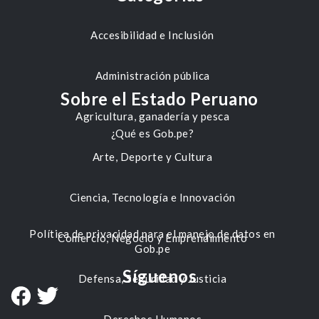
Accesibilidad e Inclusión
Administración pública
Sobre el Estado Peruano
Agricultura, ganadería y pesca
¿Qué es Gob.pe?
Arte, Deporte y Cultura
Ciencia, Tecnología e Innovación
Política de privacidad para el manejo de datos en
Comercio, Negocio y Emprendimiento
Gob.pe
Síguenos
Defensa, Seguridad y Justicia