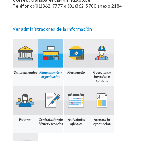
Teléfono:
(01)362-7777 o (01)362-5700 anexo 2184
Ver administradores de la información
Datos generales
Planeamiento y
Presupuesto
Proyectos de
organización
inversión e
Infobras
Personal
Contratación de
Actividades
Acceso a la
bienes y servicios
oficiales
información