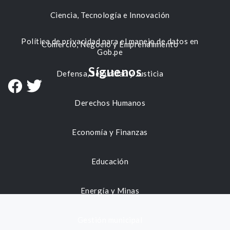
Ciencia, Tecnología e Innovación
Política de privacidad para el manejo de datos en
Comercio, Negocio y Emprendimiento
Gob.pe
Síguenos
Defensa, Seguridad y Justicia
Derechos Humanos
Economía y Finanzas
Educación
Energía y Minas
Gestión municipal