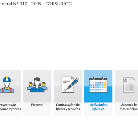
eneral N° 010 - 2009 - FORSUR/CG
royectos de
Personal
Contratación de
Actividades
Acceso a la
sión e Infobras
bienes y servicios
oficiales
información