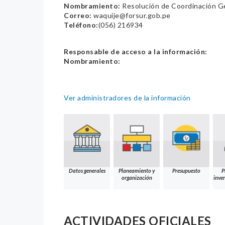
Nombramiento:
Resolución de Coordinación G
Correo:
waquije@forsur.gob.pe
Teléfono:
(056) 216934
Responsable de acceso a la información:
Nombramiento:
Ver administradores de la información
Datos generales
Planeamiento y
Presupuesto
P
organización
inver
ACTIVIDADES OFICIALES