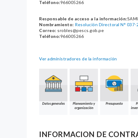
Teléfono:
966005266
Responsable de acceso a la información:
SAM
Nombramiento:
Resolución Directoral N° 0
Correo:
srobles@pescs.gob.pe
Teléfono:
966005266
Ver administradores de la información
Datos generales
Planeamiento y
Presupuesto
P
organización
inver
INFORMACION DE CONTR