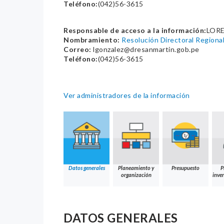
Teléfono:
(042)56-3615
Responsable de acceso a la información:
LOR
Nombramiento:
Resolución Directoral Regio
Correo:
lgonzalez@dresanmartin.gob.pe
Teléfono:
(042)56-3615
Ver administradores de la información
Datos generales
Planeamiento y
Presupuesto
P
organización
inver
DATOS GENERALES