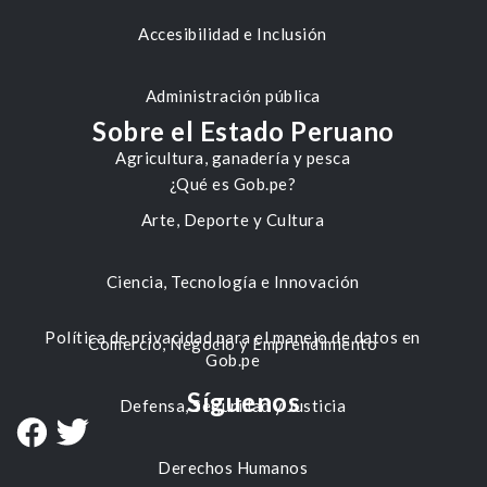
Accesibilidad e Inclusión
Administración pública
Sobre el Estado Peruano
Agricultura, ganadería y pesca
¿Qué es Gob.pe?
Arte, Deporte y Cultura
Ciencia, Tecnología e Innovación
Política de privacidad para el manejo de datos en
Comercio, Negocio y Emprendimiento
Gob.pe
Síguenos
Defensa, Seguridad y Justicia
Derechos Humanos