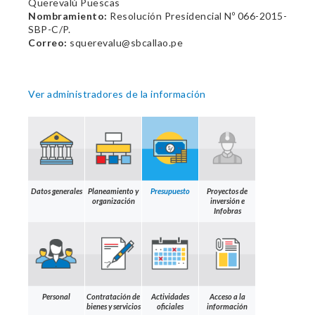
Querevalú Puescas
Nombramiento:
Resolución Presidencial Nº 066-2015-
SBP-C/P.
Correo:
squerevalu@sbcallao.pe
Ver administradores de la información
Datos generales
Planeamiento y
Presupuesto
Proyectos de
organización
inversión e
Infobras
Personal
Contratación de
Actividades
Acceso a la
bienes y servicios
oficiales
información