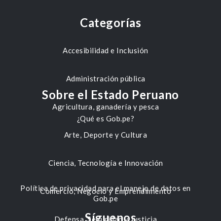
Categorías
Accesibilidad e Inclusión
Administración pública
Sobre el Estado Peruano
Agricultura, ganadería y pesca
¿Qué es Gob.pe?
Arte, Deporte y Cultura
Ciencia, Tecnología e Innovación
Política de privacidad para el manejo de datos en
Comercio, Negocio y Emprendimiento
Gob.pe
Síguenos
Defensa, Seguridad y Justicia