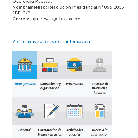
Querevalú Puescas
Nombramiento:
Resolución Presidencial Nº 066-2015-
SBP-C/P.
Correo:
squerevalu@sbcallao.pe
Ver administradores de la información
Datos generales
Planeamiento y
Presupuesto
Proyectos de
organización
inversión e
Infobras
Personal
Contratación de
Actividades
Acceso a la
bienes y servicios
oficiales
información