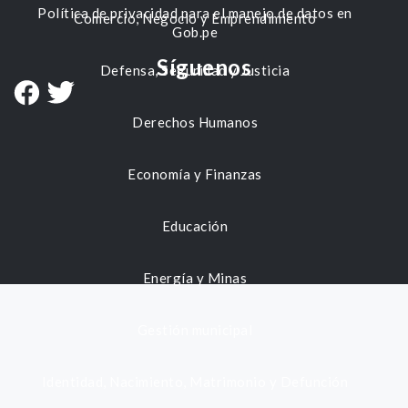
Política de privacidad para el manejo de datos en
Comercio, Negocio y Emprendimiento
Gob.pe
Síguenos
Defensa, Seguridad y Justicia
Derechos Humanos
Economía y Finanzas
Educación
Energía y Minas
Gestión municipal
Identidad, Nacimiento, Matrimonio y Defunción