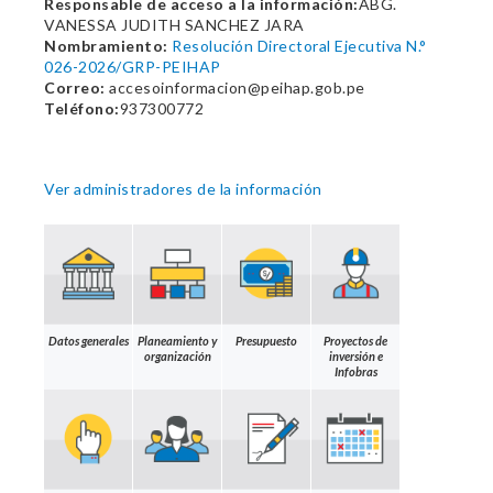
Responsable de acceso a la información:
ABG.
VANESSA JUDITH SANCHEZ JARA
Nombramiento:
Resolución Directoral Ejecutiva N.°
026-2026/GRP-PEIHAP
Correo:
accesoinformacion@peihap.gob.pe
Teléfono:
937300772
Ver administradores de la información
Datos generales
Planeamiento y
Presupuesto
Proyectos de
organización
inversión e
Infobras