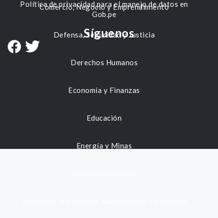
Política de privacidad para el manejo de datos en
Comercio, Negocio y Emprendimiento
Gob.pe
Síguenos
Defensa, Seguridad y Justicia
Derechos Humanos
Economía y Finanzas
Educación
Energía y Minas
Gestión municipal
Identidad, Nacimiento, Matrimonio y Defunción