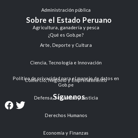
Administración pública
Sobre el Estado Peruano
Agricultura, ganadería y pesca
¿Qué es Gob.pe?
Arte, Deporte y Cultura
Ciencia, Tecnología e Innovación
Política de privacidad para el manejo de datos en
Comercio, Negocio y Emprendimiento
Gob.pe
Síguenos
Defensa, Seguridad y Justicia
Derechos Humanos
Economía y Finanzas