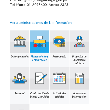
Teléfono:
01-2098600, Anexo 2323
Ver administradores de la información
Datos generales
Planeamiento y
Presupuesto
Proyectos de
organización
inversión e
Infobras
Personal
Contratación de
Actividades
Acceso a la
bienes y servicios
oficiales
información