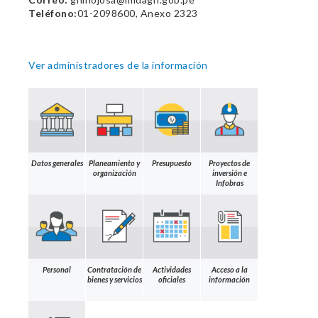
Teléfono:
01-2098600, Anexo 2323
Ver administradores de la información
Datos generales
Planeamiento y
Presupuesto
Proyectos de
organización
inversión e
Infobras
Personal
Contratación de
Actividades
Acceso a la
bienes y servicios
oficiales
información