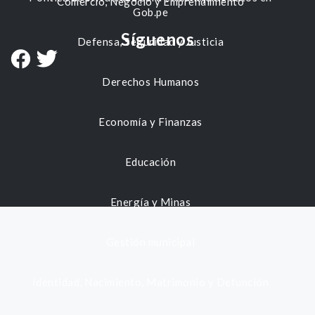
Comercio, Negocio y Emprendimiento
Gob.pe
Síguenos
Defensa, Seguridad y Justicia
Derechos Humanos
Economía y Finanzas
Educación
Energía y Minas
Gestión municipal
Identidad, Nacimiento, Matrimonio y Defunción