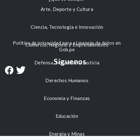
Arte, Deporte y Cultura
Ciencia, Tecnología e Innovación
Política de privacidad para el manejo de datos en
Comercio, Negocio y Emprendimiento
Gob.pe
Síguenos
Defensa, Seguridad y Justicia
Derechos Humanos
Economía y Finanzas
Educación
Energía y Minas