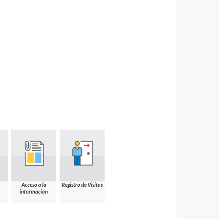
Acceso a la
Registro de Visitas
información