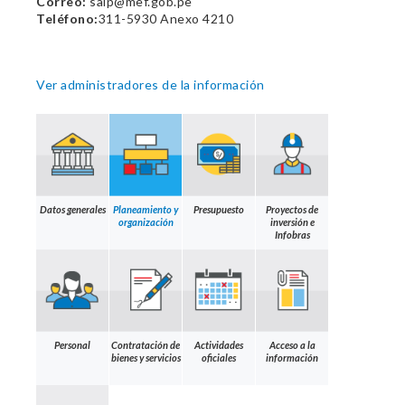
Correo:
saip@mef.gob.pe
Teléfono:
311-5930 Anexo 4210
Ver administradores de la información
Datos generales
Planeamiento y
Presupuesto
Proyectos de
organización
inversión e
Infobras
Personal
Contratación de
Actividades
Acceso a la
bienes y servicios
oficiales
información